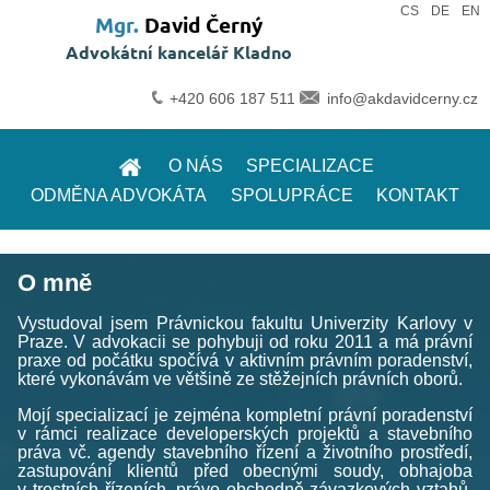
|
|
CS
DE
EN
Mgr.
David Černý
Advokátní kancelář Kladno
+420 606 187 511
info@akdavidcerny.cz
O NÁS
SPECIALIZACE
ODMĚNA ADVOKÁTA
SPOLUPRÁCE
KONTAKT
O mně
Vystudoval jsem Právnickou fakultu Univerzity Karlovy v
Praze. V advokacii se pohybuji od roku 2011 a má právní
praxe od počátku spočívá v aktivním právním poradenství,
které vykonávám ve většině ze stěžejních právních oborů.
Mojí specializací je zejména kompletní právní poradenství
v rámci realizace developerských projektů a stavebního
práva vč. agendy stavebního řízení a životního prostředí,
zastupování klientů před obecnými soudy, obhajoba
v trestních řízeních, právo obchodně-závazkových vztahů,