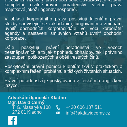
kompletní civilně-právní poradenství včetně práva
majetkové jakož i agendy nesporné.
V oblasti korporátního práva poskytuji klientům právní
služby související se zakládáním, fungováním a změnami
uvnitř obchodních korporací,dále ve věci korporátní
agendy a nastavení smluvních vztahů uvnitř obchodní
korporace.
Dále poskytuji právní poradenství ve věcech
trestněprávních, a to jak z pohledu obhajoby, tak i právního
zastoupení poškozených a obětí trestných činů.
Poskytování právní pomoci klientům tkví v praktickém a
komplexním řešení problémů a těžkých životních situacích.
Právní poradenství je poskytováno v českém a anglickém
jazyce.
Advokátní kancelář Kladno
Mgr. David Černý
T. G. Masaryka 108
+420 606 187 511
272 01 Kladno
info@akdavidcerny.cz