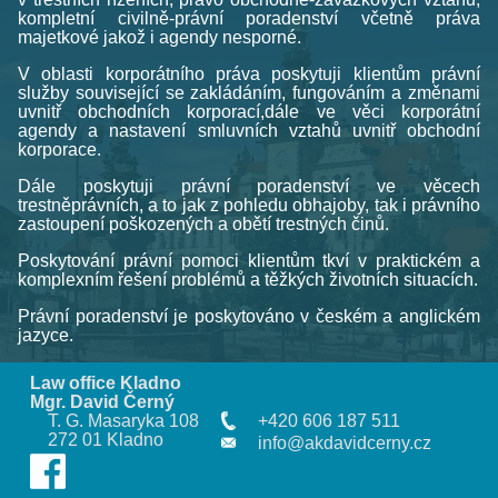
kompletní civilně-právní poradenství včetně práva
majetkové jakož i agendy nesporné.
V oblasti korporátního práva poskytuji klientům právní
služby související se zakládáním, fungováním a změnami
uvnitř obchodních korporací,dále ve věci korporátní
agendy a nastavení smluvních vztahů uvnitř obchodní
korporace.
Dále poskytuji právní poradenství ve věcech
trestněprávních, a to jak z pohledu obhajoby, tak i právního
zastoupení poškozených a obětí trestných činů.
Poskytování právní pomoci klientům tkví v praktickém a
komplexním řešení problémů a těžkých životních situacích.
Právní poradenství je poskytováno v českém a anglickém
jazyce.
Law office Kladno
Mgr. David Černý
T. G. Masaryka 108
+420 606 187 511
272 01 Kladno
info@akdavidcerny.cz