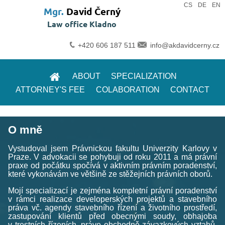
|
|
CS
DE
EN
Mgr.
David Černý
Law office Kladno
+420 606 187 511
info@akdavidcerny.cz
ABOUT
SPECIALIZATION
ATTORNEY'S FEE
COLABORATION
CONTACT
O mně
Vystudoval jsem Právnickou fakultu Univerzity Karlovy v
Praze. V advokacii se pohybuji od roku 2011 a má právní
praxe od počátku spočívá v aktivním právním poradenství,
které vykonávám ve většině ze stěžejních právních oborů.
Mojí specializací je zejména kompletní právní poradenství
v rámci realizace developerských projektů a stavebního
práva vč. agendy stavebního řízení a životního prostředí,
zastupování klientů před obecnými soudy, obhajoba
v trestních řízeních, právo obchodně-závazkových vztahů,