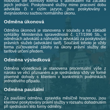
hotovosti dle domluvy klienta s advokátem na začátku
jejich jednání. Poskytované služby mimo pracovní dobu
advokáta či v cizím jazyce, jsou poskytovány s
dvojnásobnou sazbou normálního úkonu.
Odměna úkonová
Odměna úkonová je stanovena v souladu a na základě
vyhlášky Ministerstva spravedlnosti č. 177/1996 Sb., o
odměnách advokátů a náhradách advokátů za poskytování
právních služeb (advokátní tarif). Součástí tohoto je vždy
forma zúčtovatelné zálohy na úkony právní služby dle
tarifové určení předem.
Odměna výsledková
Odměna výsledková je stanovena procentuální výše z
nároku ve věci přiznaném a je sjednávána vždy ve formě
písemné dohody s klientem v konkrétních podmínkách
jednotlivého případu.
Odměna paušální
Za paušální odměnu, zpravidla měsíčně hrazenou, jsou
klientovi poskytovány právní služby v rozsahu dohodnutém
při sjednávání této formy odměny.