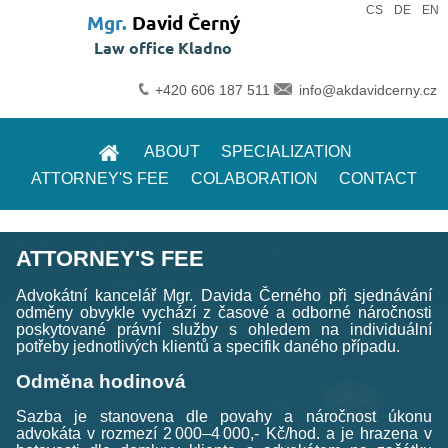
|
|
CS
DE
EN
Mgr.
David Černý
Law office Kladno
+420 606 187 511
info@akdavidcerny.cz
ABOUT
SPECIALIZATION
ATTORNEY'S FEE
COLABORATION
CONTACT
ATTORNEY'S FEE
Advokátní kancelář Mgr. Davida Černého při sjednávání
odměny obvykle vychází z časové a odborné náročnosti
poskytované právní služby s ohledem na individuální
potřeby jednotlivých klientů a specifik daného případu.
Odměna hodinová
Sazba je stanovena dle povahy a náročnost úkonu
advokáta v rozmezí 2 000–4 000,- Kč/hod. a je hrazena v